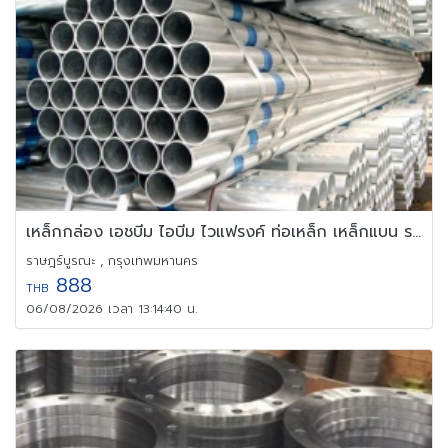
เหล็กกล่อง เอชบีม ไอบีม ไวแฟรงค์ ท่อเหล็ก เหล็กแบน รางน้ำ ฉาก
ราษฎร์บูรณะ , กรุงเทพมหานคร
888
THB
06/08/2026 เวลา 13:14:40 น.