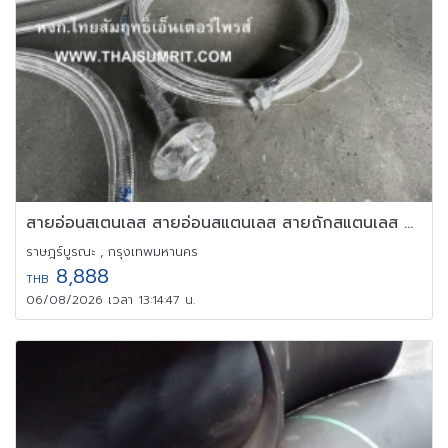
สายอ่อนสเตนเลส สายอ่อนสแตนเลส สายถักสแตนเลส ข้อต่ออ่อนสแตนเลส
ราษฎร์บูรณะ , กรุงเทพมหานคร
8,888
THB
06/08/2026 เวลา 13:14:47 น.