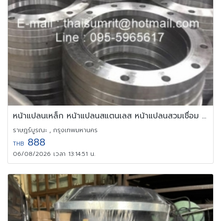
หน้าแปลนเหล็ก หน้าแปลนสแตนเลส หน้าแปลนสวมเชื่อม แปลนเกลียว
ราษฎร์บูรณะ , กรุงเทพมหานคร
888
THB
06/08/2026 เวลา 13:14:51 น.