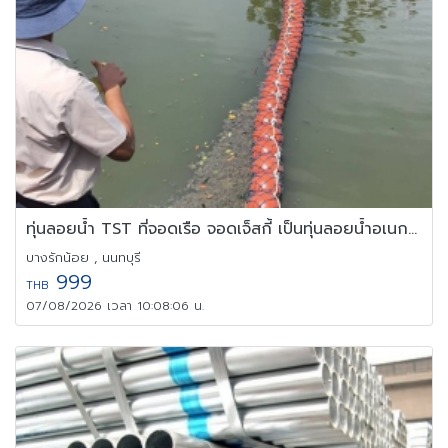
ทุ่นลอยน้ำ TST ที่จอดเรือ จอดเจ็สกี้ เป็นทุ่นลอยน้ำอเนกประสงค์ จำ
บางรักน้อย , นนทบุรี
999
THB
07/08/2026 เวลา 10:08:06 น.