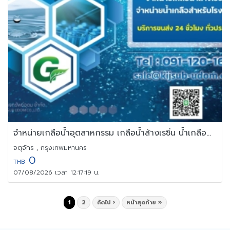
จำหน่ายเกลือน้ำอุตสาหกรรม เกลือน้ำล้างเรซิ่น น้ำเกลือสำหรับโรงงาน
จตุจักร , กรุงเทพมหานคร
0
THB
07/08/2026 เวลา 12:17:19 น.
1
2
ถัดไป ›
หน้าสุดท้าย »