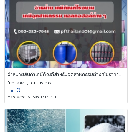
จำหน่ายสินค้าเคมีภัณฑ์สำหรับอุตสาหกรรมต่างๆในราคาถูกจากโรงงาน
*บางเสาธง , สมุทรปราการ
0
THB
07/08/2026 เวลา 12:17:31 น.