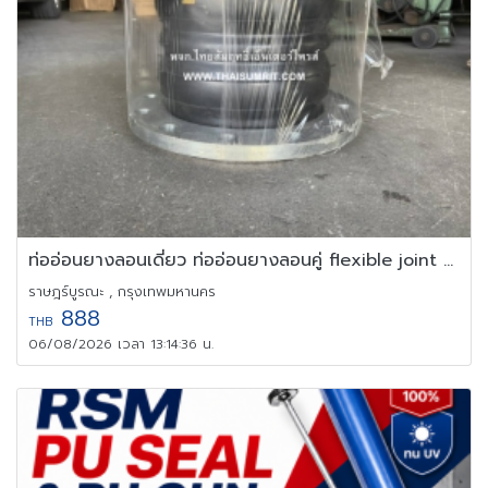
ท่ออ่อนยางลอนเดี่ยว ท่ออ่อนยางลอนคู่ flexible joint ท่ออ่อนยาง
ราษฎร์บูรณะ , กรุงเทพมหานคร
888
THB
06/08/2026 เวลา 13:14:36 น.