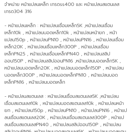
จำหน่าย หน้าแปลนเหล็ก เกรดss400 และ หน้าแปลนสแตนเลส
เกรด304 316
- หน้าแปลนเหล็ก : หน้าแปลนเชื่อมเหล็ก5K ,หน้าแปลนเชื่อม
เหล็ก10k , หน้าแปลนบอดเหล็ก10k , หน้าแปลนหน้ายก , หน้า
แปลน150p , หน้าแปลนPN10 , หน้าแปลนPN16 , หน้าแปลนเชื่อม
เหล็ก20K , หน้าแปลนเชื่อมเหล็ก300P , หน้าแปลนเชื่อม
เหล็กPN25 , หน้าแปลนเชื่อมเหล็กPN40 , หน้าแปลนสลิป
ออน150P , หน้าแปลนสลิปออนPN16 ,หน้าแปลนบอดเหล็ก5K ,
หน้าแปลนบอดเหล็ก20K , หน้าแปลนบอดเหล็ก150P , หน้าแปลน
บอดเหล็ก300P , หน้าแปลนบอดเหล็กPN10 , หน้าแปลนบอด
เหล็กPN16 , หน้าแปลนบอดเหล็ก
- หน้าแปลนสแตนเลส : หน้าแปลนเชื่อมสแตนเลส5K ,หน้าแปลน
เชื่อมสแตนเลส10k , หน้าแปลนบอดสแตนเลส10k , หน้าแปลนหน้า
ยก , หน้าแปลน150p , หน้าแปลนPN10 , หน้าแปลนPN16 , หน้าแป
ลนเชื่อมสแตนเลส20K , หน้าแปลนเชื่อมสแตนเลส300P , หน้าแป
ลนเชื่อมสแตนเลสPN40 , หน้าแปลนสลิปออน150P , หน้าแปลน
สลิปออนPN16 ,หน้าแปลนบอดสแตนเลส5K , หน้าแปลนบอดสแตน