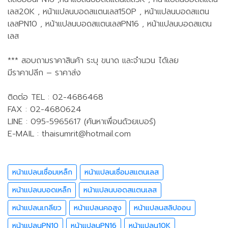
เลส20K , หน้าแปลนบอดสแตนเลส150P , หน้าแปลนบอดสแตน
เลสPN10 , หน้าแปลนบอดสแตนเลสPN16 , หน้าแปลนบอดสแตน
เลส
*** สอบถามราคาสินค้า ระบุ ขนาด และจำนวน ได้เลย
มีราคาปลีก – ราคาส่ง
ติดต่อ TEL : 02-4686468
FAX : 02-4680624
LINE : 095-5965617 (ค้นหาเพื่อนด้วยเบอร์)
E-MAIL :
thaisumrit@hotmail.com
หน้าแปลนเชื่อมเหล็ก
หน้าแปลนเชื่อมสแตนเลส
หน้าแปลนบอดเหล็ก
หน้าแปลนบอดสแตนเลส
หน้าแปลนเกลียว
หน้าแปลนคอสูง
หน้าแปลนสลิปออน
หน้าแปลนPN10
หน้าแปลนPN16
หน้าแปลน10K