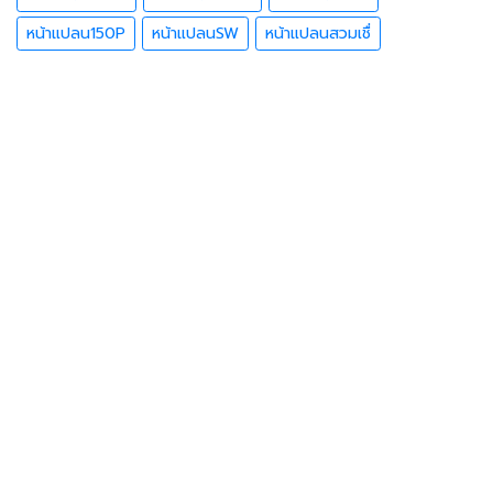
หน้าแปลน150P
หน้าแปลนSW
หน้าแปลนสวมเชื่