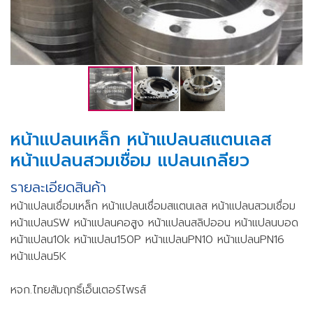
หน้าแปลนเหล็ก หน้าแปลนสแตนเลส
หน้าแปลนสวมเชื่อม แปลนเกลียว
รายละเอียดสินค้า
หน้าแปลนเชื่อมเหล็ก หน้าแปลนเชื่อมสแตนเลส หน้าแปลนสวมเชื่อม
หน้าแปลนSW หน้าแปลนคอสูง หน้าแปลนสลิปออน หน้าแปลนบอด
หน้าแปลน10k หน้าแปลน150P หน้าแปลนPN10 หน้าแปลนPN16
หน้าแปลน5K
หจก.ไทยสัมฤทธิ์เอ็นเตอร์ไพรส์