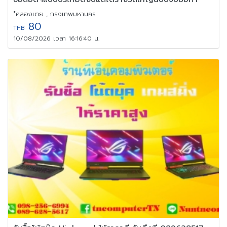
*คลองเตย , กรุงเทพมหานคร
80
THB
10/08/2026 เวลา 16:16:40 น.