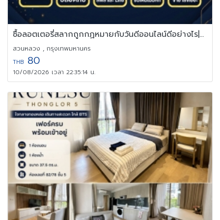
ซื้อลอตเตอรี่สลากถูกกฏหมายกับวันดีออนไลน์ดีอย่างไร|Vandee Online
สวนหลวง , กรุงเทพมหานคร
80
THB
10/08/2026 เวลา 22:35:14 น.