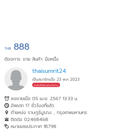
888
THB
ต้องการ: ขาย
สินค้า: มือหนึ่ง
thaisumrit24
เป็นสมาชิกเมื่อ 23 พ.ค 2023
ยังไม่ได้ยืนยันตัวตน
ลงขายเมื่อ 05 เม.ย. 2567 13:33 น.
อัพเดท 17 ชั่วโมงที่แล้ว
ตำแหน่ง ราษฎร์บูรณะ , กรุงเทพมหานคร
ติดต่อ 02468468
หมายเลขประกาศ 18798