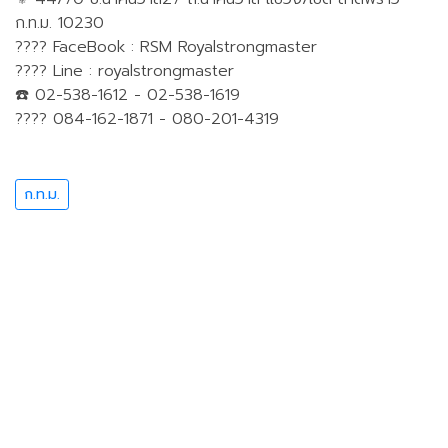
ก.ท.ม. 10230
???? FaceBook : RSM Royalstrongmaster
???? Line : royalstrongmaster
☎️ 02-538-1612 - 02-538-1619
???? 084-162-1871 - 080-201-4319
ก.ท.ม.