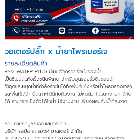
วอเตอร์ปลั๊ก x น้ำยาไพรเมอร์เจ
รายละเอียดสินค้า
RSM WATER PLUG ซีเมนต์อุดรอยรั่วซึมของน้ำ
เป็นซีเมนต์แห้งเร็วชนิดพิเศษ สำหรับอุดรอยรั่วซึมของน้ำ
ใช้อุดและหยุดน้ำที่กำลังรั่วซึมได้ทั้งพื้นที่แห้งหรือน้ำไหลตลอดเวลา
และพื้นที่ใต้น้ำ ยึดเกาะได้ดีกับผิวงาน ไม่หดตัว ไม่แตกง่ายทาสีทับ
ได้ สามารถแข็งตัวได้ในน้ำ ใช้งานง่าย เพียงผสมกับน้ำที่สะอาด
สอบถามข้อมูล/ขอใบเสนอราคา
บริษัท รอยัล สตรองค์ มาสเตอร์ จำกัด
⚜️ 44/70 ซ.นาคนิวาส27 ถ.นาคนิวาส แขวง/เขต ลาดพร้าว