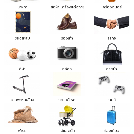
นาฬิกา
เสื้อผ้า เครื่องแต่งกาย
เครื่องดนตรี
ของสะสม
รองเท้า
ธุรกิจ
กีฬา
กล้อง
กระเป๋า
ยานพาหนะอื่นๆ
งานอดิเรก
เกมส์
ฟาร์ม
แม่และเด็ก
ท่องเที่ยว