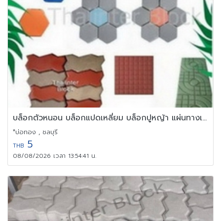
บล็อกตัวหนอน บล็อกแปดเหลี่ยม บล็อกปูหญ้า แผ่นทางเท้า
*บ่อทอง , ชลบุรี
5
THB
08/08/2026 เวลา 13:54:41 น.