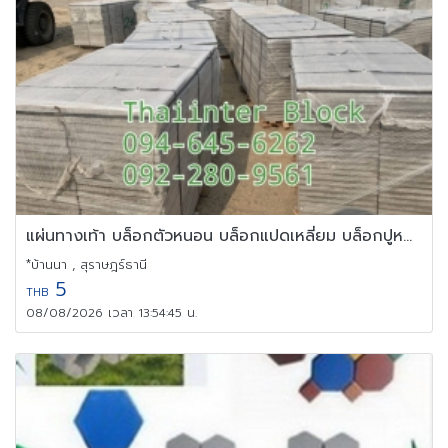
แผ่นทางเท้า บล็อกตัวหนอน บล็อกแปดเหลี่ยม บล็อกปูหญ้า
*บ้านนา , สุราษฎร์ธานี
5
THB
08/08/2026 เวลา 13:54:45 น.