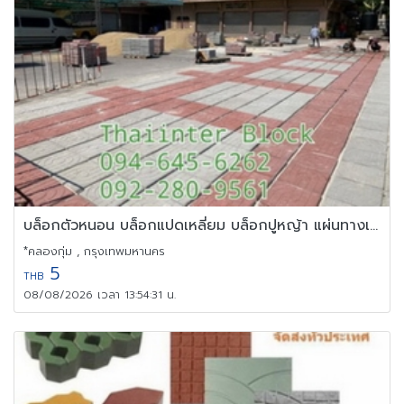
บล็อกตัวหนอน บล็อกแปดเหลี่ยม บล็อกปูหญ้า แผ่นทางเท้า
*คลองกุ่ม , กรุงเทพมหานคร
5
THB
08/08/2026 เวลา 13:54:31 น.