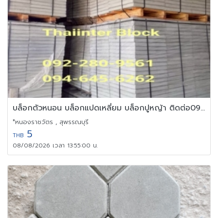
บล็อกตัวหนอน บล็อกแปดเหลี่ยม บล็อกปูหญ้า ติดต่อ0946456262
*หนองราชวัตร , สุพรรณบุรี
5
THB
08/08/2026 เวลา 13:55:00 น.