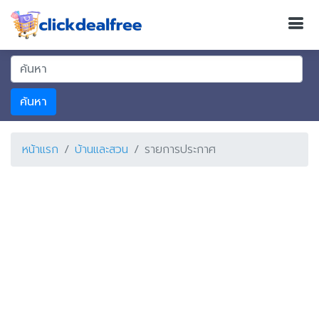
ค้นหา
หน้าแรก
บ้านและสวน
รายการประกาศ