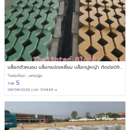
บล็อกตัวหนอน บล็อกแปดเหลี่ยม บล็อกปูหญ้า ติดต่อ0946456262
*คลองโยง , นครปฐม
5
THB
08/08/2026 เวลา 13:54:49 น.