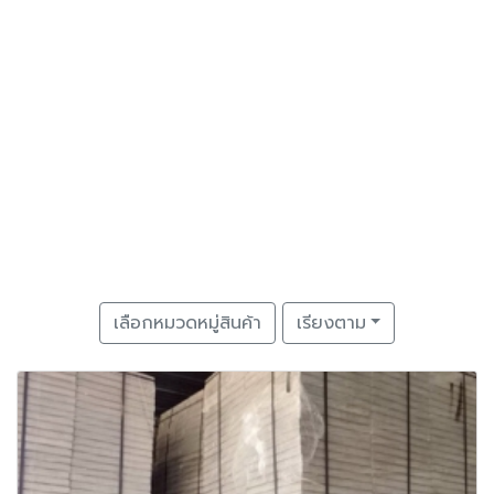
เลือกหมวดหมู่สินค้า
เรียงตาม