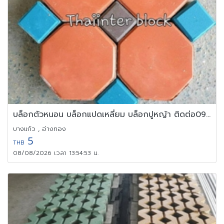
บล็อกตัวหนอน บล็อกแปดเหลี่ยม บล็อกปูหญ้า ติดต่อ0946456262
บางแก้ว , อ่างทอง
5
THB
08/08/2026 เวลา 13:54:53 น.