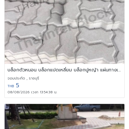
บล็อกตัวหนอน บล็อกแปดเหลี่ยม บล็อกปูหญ้า แผ่นทางเท้า
จอมประทัด , ราชบุรี
5
THB
08/08/2026 เวลา 13:54:38 น.