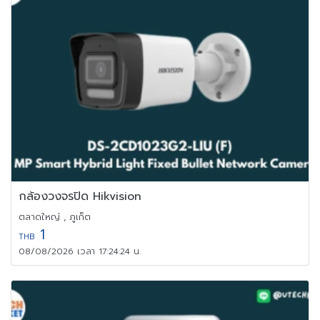
กล้องวงจรปิด Hikvision
ตลาดใหญ่ , ภูเก็ต
1
THB
08/08/2026 เวลา 17:24:24 น.