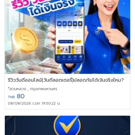
รีวิววันดีออนไลน์(วันดีลอตเตอรี่)ปลอดภัยได้เงินจริงไหม?
*สวนหลวง , กรุงเทพมหานคร
80
THB
08/08/2026 เวลา 19:50:22 น.