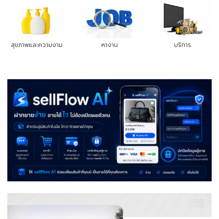
สุขภาพและความงาม
หางาน
บริการ