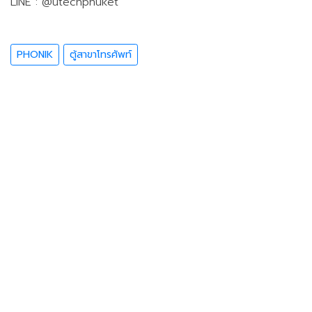
LINE : @utechphuket
PHONIK
ตู้สาขาโทรศัพท์