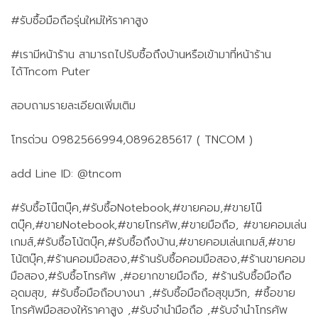
#รับซื้อมือถือรุ่นใหม่ให้ราคาสูง
#เรามีหน้าร้าน สามารถไปรับซื้อถึงบ้านหรือเข้ามาที่หน้าร้าน
ได้Tncom Puter
สอบถามรายละเอียดเพิ่มเติม
โทรด่วน 0982566994,0896285617 ( TNCOM )
add Line ID: @tncom
#รับซื้อโน๊ตบุ๊ค,#รับซื้อNotebook,#ขายคอม,#ขายโน๊
ตบุ๊ค,#ขายNotebook,#ขายโทรศัพ,#ขายมือถือ, #ขายคอมเล่น
เกมส์,#รับซื้อโน้ตบุ๊ค,#รับซื้อถึงบ้าน,#ขายคอมเล่นเกมส์,#ขาย
โน้ตบุ๊ค,#ร้านคอมมือสอง,#ร้านรับซื้อคอมมือสอง,#ร้านขายคอม
มือสอง,#รับซื้อโทรศัพ ,#อยากขายมือถือ, #ร้านรับซื้อมือถือ
อุดมสุข, #รับซื้อมือถือบางนา ,#รับซื้อมือถือสุขุมวิท, #ซื้อขาย
โทรศัพมือสองให้ราคาสูง ,#รับจำนำมือถือ ,#รับจำนำโทรศัพ