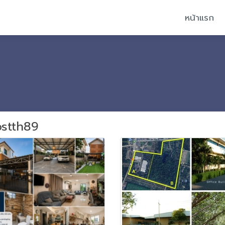
หน้าแรก
ostth89